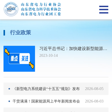
网
当前位置：
首页
>
政策法规
>
行业政策
站
关
首
于
山
行业政策
页
我
东
山
习近平总书记：加快建设新型能源体系，推进源网荷储一体化！
们
省
东
新
2023-10-14
电
省
闻
政
力
电
资
策
专
行
力
讯
法
项
人
《新型电力系统建设“十五五”规划》发布
2026-08-05
业
科
规
服
才
党
干货满满！国家能源局上半年新闻发布会文字实录→
2026-08-03
团
学
务
培
群
在