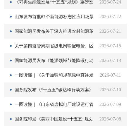
《可再生能源发展“十五五”规划》重磅发布（附答记者问＋
2026-07-24
工
技
养
建
线
山东发布首批67个新能源标志性应用场景项目
2026-07-22
委
术
设
服
国家能源局发布关于深入推进农村能源革命 开展村镇微能网
2026-07-21
协
务
关于第四监管周期省级电网输配电价、区域电网输电价格及
2026-07-15
会
国家能源局发布《能源领域节能降碳行动计划（2026—2028
2026-07-13
一图读懂｜《关于加强和规范绿电直连发展的通知》
2026-07-11
国务院发布《“十五五”碳达峰行动方案》（附答记者问和一
2026-07-10
一图读懂｜《山东省虚拟电厂建设运行管理办法》（附热点
2026-07-09
国务院印发《美丽中国建设“十五五”规划》
2026-07-08