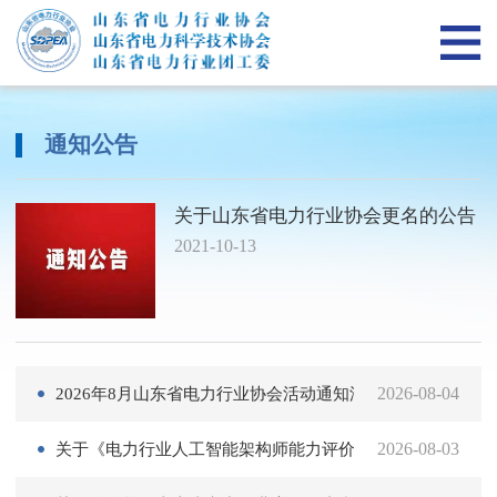
网
当前位置：
首页
>
通知公告
站
关
首
于
山
通知公告
页
我
东
山
关于山东省电力行业协会更名的公告
们
省
东
新
2021-10-13
电
省
闻
政
力
电
资
策
专
行
力
讯
法
项
人
2026年8月山东省电力行业协会活动通知汇总
2026-08-04
业
科
规
服
才
党
关于《电力行业人工智能架构师能力评价指南》团体标准征
2026-08-03
团
学
务
培
群
在