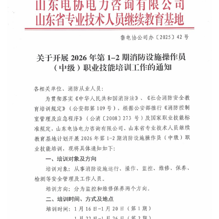
工
技
养
建
线
委
术
设
服
协
务
会