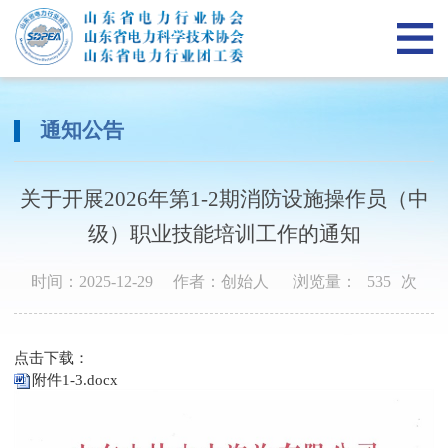
网
当前位置：
首页
>
通知公告
站
关
首
于
山
通知公告
页
我
东
山
关于开展2026年第1-2期消防设施操作员（中
们
省
东
新
级）职业技能培训工作的通知
电
省
闻
政
时间：2025-12-29
作者：创始人
浏览量：
535
次
力
电
资
策
专
行
力
讯
法
项
人
点击下载：
附件1-3.docx
业
科
规
服
才
党
团
学
务
培
群
在